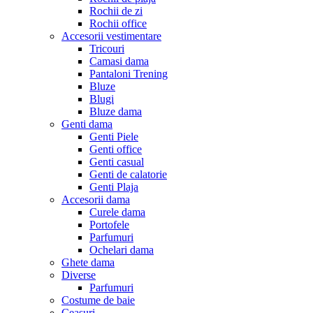
Rochii de zi
Rochii office
Accesorii vestimentare
Tricouri
Camasi dama
Pantaloni Trening
Bluze
Blugi
Bluze dama
Genti dama
Genti Piele
Genti office
Genti casual
Genti de calatorie
Genti Plaja
Accesorii dama
Curele dama
Portofele
Parfumuri
Ochelari dama
Ghete dama
Diverse
Parfumuri
Costume de baie
Ceasuri