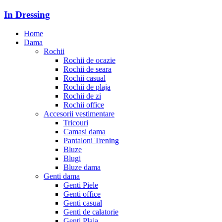
In Dressing
Home
Dama
Rochii
Rochii de ocazie
Rochii de seara
Rochii casual
Rochii de plaja
Rochii de zi
Rochii office
Accesorii vestimentare
Tricouri
Camasi dama
Pantaloni Trening
Bluze
Blugi
Bluze dama
Genti dama
Genti Piele
Genti office
Genti casual
Genti de calatorie
Genti Plaja