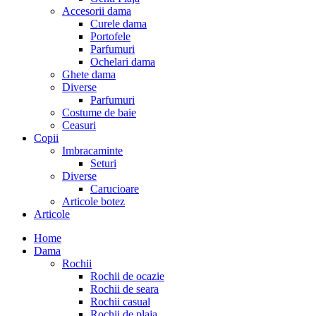
Accesorii dama
Curele dama
Portofele
Parfumuri
Ochelari dama
Ghete dama
Diverse
Parfumuri
Costume de baie
Ceasuri
Copii
Imbracaminte
Seturi
Diverse
Carucioare
Articole botez
Articole
Home
Dama
Rochii
Rochii de ocazie
Rochii de seara
Rochii casual
Rochii de plaja