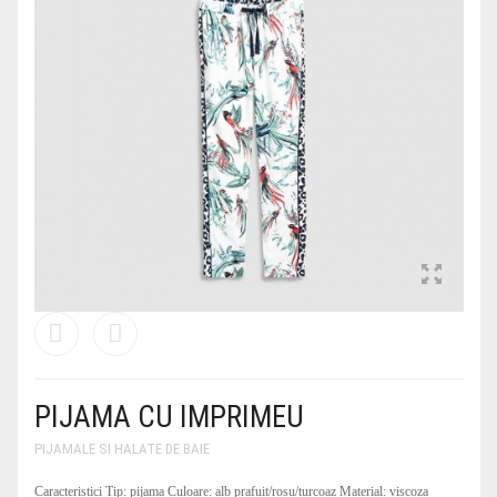
COSTUME DE BAIE
ROCHII OFFICE
BLUGI
GENTI DE CALATORIE
PARFUMURI
PARFUMURI
CEASURI
BLUZE DAMA
GENTI PLAJA
OCHELARI DAMA
PIJAMA CU IMPRIMEU
PIJAMALE SI HALATE DE BAIE
Caracteristici Tip: pijama Culoare: alb prafuit/rosu/turcoaz Material: viscoza