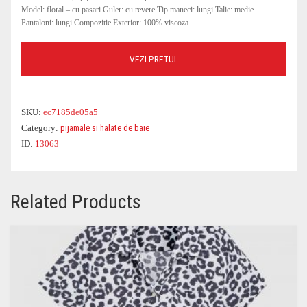
Model: floral – cu pasari Guler: cu revere Tip maneci: lungi Talie: medie
Pantaloni: lungi Compozitie Exterior: 100% viscoza
VEZI PRETUL
SKU:
ec7185de05a5
Category:
pijamale si halate de baie
ID:
13063
Related Products