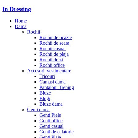
In Dressing
Home
Dama
Rochii
Rochii de ocazie
Rochii de seara
Rochii casual
Rochii de plaja
Rochii de zi
Rochii office
Accesorii vestimentare
Tricouri
Camasi dama
Pantaloni Trening
Bluze
Blugi
Bluze dama
Genti dama
Genti Piele
Genti office
Genti casual
Genti de calatorie
Genti Plaja