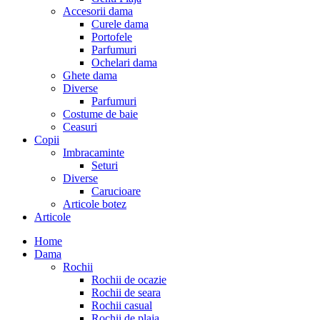
Accesorii dama
Curele dama
Portofele
Parfumuri
Ochelari dama
Ghete dama
Diverse
Parfumuri
Costume de baie
Ceasuri
Copii
Imbracaminte
Seturi
Diverse
Carucioare
Articole botez
Articole
Home
Dama
Rochii
Rochii de ocazie
Rochii de seara
Rochii casual
Rochii de plaja