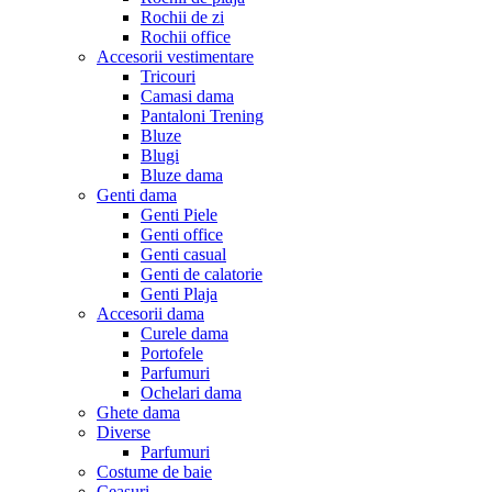
Rochii de zi
Rochii office
Accesorii vestimentare
Tricouri
Camasi dama
Pantaloni Trening
Bluze
Blugi
Bluze dama
Genti dama
Genti Piele
Genti office
Genti casual
Genti de calatorie
Genti Plaja
Accesorii dama
Curele dama
Portofele
Parfumuri
Ochelari dama
Ghete dama
Diverse
Parfumuri
Costume de baie
Ceasuri