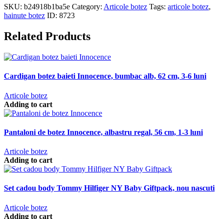
SKU:
b24918b1ba5e
Category:
Articole botez
Tags:
articole botez
,
hainute botez
ID:
8723
Related Products
Cardigan botez baieti Innocence, bumbac alb, 62 cm, 3-6 luni
Articole botez
Adding to cart
Pantaloni de botez Innocence, albastru regal, 56 cm, 1-3 luni
Articole botez
Adding to cart
Set cadou body Tommy Hilfiger NY Baby Giftpack, nou nascuti
Articole botez
Adding to cart