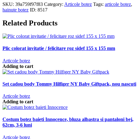
SKU:
39a759f97f83
Category:
Articole botez
Tags:
articole botez
,
hainute botez
ID:
8517
Related Products
Plic colorat invitatie / felicitare roz sidef 155 x 155 mm
Articole botez
Adding to cart
Set cadou body Tommy Hilfiger NY Baby Giftpack, nou nascuti
Articole botez
Adding to cart
Costum botez baieti Innocence, bluza albastra si pantaloni bej,
62cm, 3-6 luni
Articole botez