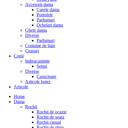
Accesorii dama
Curele dama
Portofele
Parfumuri
Ochelari dama
Ghete dama
Diverse
Parfumuri
Costume de baie
Ceasuri
Copii
Imbracaminte
Seturi
Diverse
Carucioare
Articole botez
Articole
Home
Dama
Rochii
Rochii de ocazie
Rochii de seara
Rochii casual
Rochii de plaja