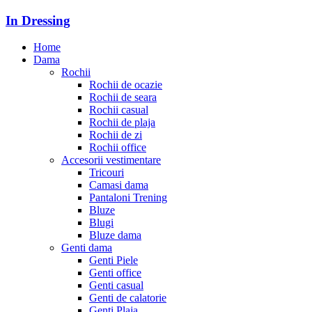
In Dressing
Home
Dama
Rochii
Rochii de ocazie
Rochii de seara
Rochii casual
Rochii de plaja
Rochii de zi
Rochii office
Accesorii vestimentare
Tricouri
Camasi dama
Pantaloni Trening
Bluze
Blugi
Bluze dama
Genti dama
Genti Piele
Genti office
Genti casual
Genti de calatorie
Genti Plaja