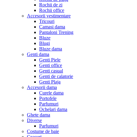
Rochii de zi
Rochii office
Accesorii vestimentare
Tricouri
Camasi dama
Pantaloni Trening
Bluze
Blugi
Bluze dama
Genti dama
Genti Piele
Genti office
Genti casual
Genti de calatorie
Genti Plaja
Accesorii dama
Curele dama
Portofele
Parfumuri
Ochelari dama
Ghete dama
Diverse
Parfumuri
Costume de baie
Ceasuri