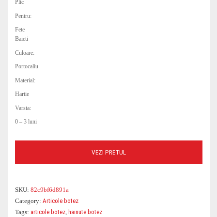
Plic
COSTUME DE BAIE
ROCHII OFFICE
BLUGI
GENTI DE CALATORIE
PARFUMURI
PARFUMURI
Pentru:
Fete
CEASURI
BLUZE DAMA
GENTI PLAJA
OCHELARI DAMA
Baieti
Culoare:
Portocaliu
Material:
Hartie
Varsta:
0 – 3 luni
VEZI PRETUL
SKU:
82c9bf6d891a
Category:
Articole botez
Tags:
articole botez
,
hainute botez