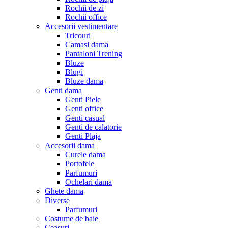
Rochii de zi
Rochii office
Accesorii vestimentare
Tricouri
Camasi dama
Pantaloni Trening
Bluze
Blugi
Bluze dama
Genti dama
Genti Piele
Genti office
Genti casual
Genti de calatorie
Genti Plaja
Accesorii dama
Curele dama
Portofele
Parfumuri
Ochelari dama
Ghete dama
Diverse
Parfumuri
Costume de baie
Ceasuri