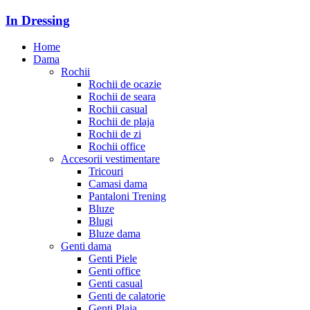
In Dressing
Home
Dama
Rochii
Rochii de ocazie
Rochii de seara
Rochii casual
Rochii de plaja
Rochii de zi
Rochii office
Accesorii vestimentare
Tricouri
Camasi dama
Pantaloni Trening
Bluze
Blugi
Bluze dama
Genti dama
Genti Piele
Genti office
Genti casual
Genti de calatorie
Genti Plaja