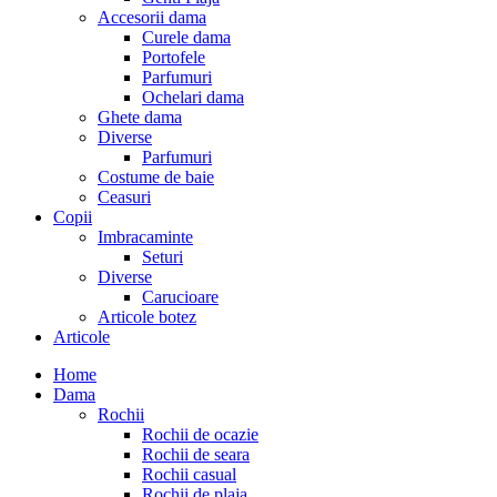
Accesorii dama
Curele dama
Portofele
Parfumuri
Ochelari dama
Ghete dama
Diverse
Parfumuri
Costume de baie
Ceasuri
Copii
Imbracaminte
Seturi
Diverse
Carucioare
Articole botez
Articole
Home
Dama
Rochii
Rochii de ocazie
Rochii de seara
Rochii casual
Rochii de plaja