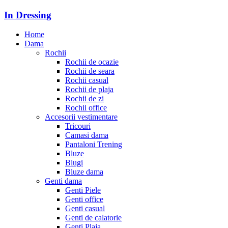
In Dressing
Home
Dama
Rochii
Rochii de ocazie
Rochii de seara
Rochii casual
Rochii de plaja
Rochii de zi
Rochii office
Accesorii vestimentare
Tricouri
Camasi dama
Pantaloni Trening
Bluze
Blugi
Bluze dama
Genti dama
Genti Piele
Genti office
Genti casual
Genti de calatorie
Genti Plaja