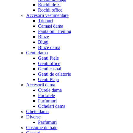
Rochii de zi
Rochii office
Accesorii vestimentare
Tricouri
Camasi dama
Pantaloni Trening
Bluze
Blugi
Bluze dama
Genti dama
Genti Piele
Genti office
Genti casual
Genti de calatorie
Genti Plaja
Accesorii dama
Curele dama
Portofele
Parfumuri
Ochelari dama
Ghete dama
Diverse
Parfumuri
Costume de baie
Ceasuri