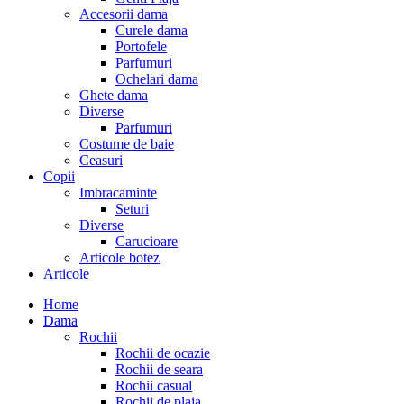
Accesorii dama
Curele dama
Portofele
Parfumuri
Ochelari dama
Ghete dama
Diverse
Parfumuri
Costume de baie
Ceasuri
Copii
Imbracaminte
Seturi
Diverse
Carucioare
Articole botez
Articole
Home
Dama
Rochii
Rochii de ocazie
Rochii de seara
Rochii casual
Rochii de plaja