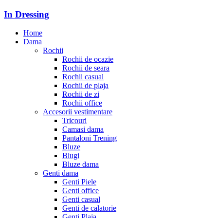
In Dressing
Home
Dama
Rochii
Rochii de ocazie
Rochii de seara
Rochii casual
Rochii de plaja
Rochii de zi
Rochii office
Accesorii vestimentare
Tricouri
Camasi dama
Pantaloni Trening
Bluze
Blugi
Bluze dama
Genti dama
Genti Piele
Genti office
Genti casual
Genti de calatorie
Genti Plaja