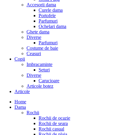
Accesorii dama
Curele dama
Portofele
Parfumuri
Ochelari dama
Ghete dama
Diverse
Parfumuri
Costume de baie
Ceasuri
Copii
Imbracaminte
Seturi
Diverse
Carucioare
Articole botez
Articole
Home
Dama
Rochii
Rochii de ocazie
Rochii de seara
Rochii casual
Rochii de plaja