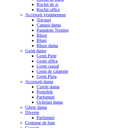
Rochii de zi
Rochii office
Accesorii vestimentare
Tricouri
Camasi dama
Pantaloni Trening
Bluze
Blugi
Bluze dama
Genti dama
Genti Piele
Genti office
Genti casual
Genti de calatorie
Genti Plaja
Accesorii dama
Curele dama
Portofele
Parfumuri
Ochelari dama
Ghete dama
Diverse
Parfumuri
Costume de baie
Ceasuri