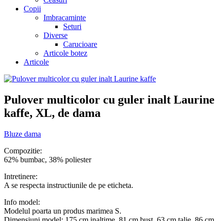
Copii
Imbracaminte
Seturi
Diverse
Carucioare
Articole botez
Articole
Pulover multicolor cu guler inalt Laurine
kaffe, XL, de dama
Bluze dama
Compozitie:
62% bumbac, 38% poliester
Intretinere:
A se respecta instructiunile de pe eticheta.
Info model:
Modelul poarta un produs marimea S.
Dimensiuni model: 175 cm inaltime, 81 cm bust, 63 cm talie, 86 cm