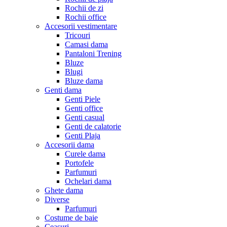
Rochii de zi
Rochii office
Accesorii vestimentare
Tricouri
Camasi dama
Pantaloni Trening
Bluze
Blugi
Bluze dama
Genti dama
Genti Piele
Genti office
Genti casual
Genti de calatorie
Genti Plaja
Accesorii dama
Curele dama
Portofele
Parfumuri
Ochelari dama
Ghete dama
Diverse
Parfumuri
Costume de baie
Ceasuri