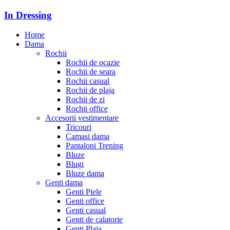
In Dressing
Home
Dama
Rochii
Rochii de ocazie
Rochii de seara
Rochii casual
Rochii de plaja
Rochii de zi
Rochii office
Accesorii vestimentare
Tricouri
Camasi dama
Pantaloni Trening
Bluze
Blugi
Bluze dama
Genti dama
Genti Piele
Genti office
Genti casual
Genti de calatorie
Genti Plaja