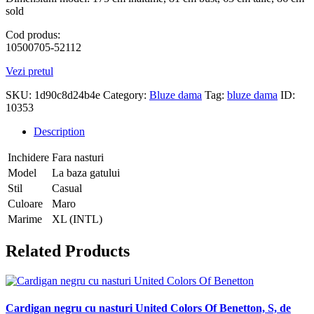
sold
Cod produs:
10500705-52112
Vezi pretul
SKU:
1d90c8d24b4e
Category:
Bluze dama
Tag:
bluze dama
ID:
10353
Description
Inchidere
Fara nasturi
Model
La baza gatului
Stil
Casual
Culoare
Maro
Marime
XL (INTL)
Related Products
Cardigan negru cu nasturi United Colors Of Benetton, S, de