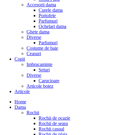
Accesorii dama
Curele dama
Portofele
Parfumuri
Ochelari dama
Ghete dama
Diverse
Parfumuri
Costume de baie
Ceasuri
Copii
Imbracaminte
Seturi
Diverse
Carucioare
Articole botez
Articole
Home
Dama
Rochii
Rochii de ocazie
Rochii de seara
Rochii casual
Rochii de plaja