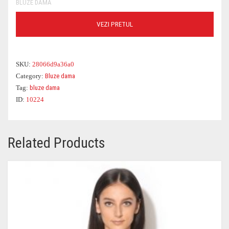
BLUZE DAMA
VEZI PRETUL
SKU:
28066d9a36a0
Category:
Bluze dama
Tag:
bluze dama
ID:
10224
Related Products