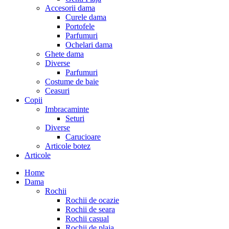
Accesorii dama
Curele dama
Portofele
Parfumuri
Ochelari dama
Ghete dama
Diverse
Parfumuri
Costume de baie
Ceasuri
Copii
Imbracaminte
Seturi
Diverse
Carucioare
Articole botez
Articole
Home
Dama
Rochii
Rochii de ocazie
Rochii de seara
Rochii casual
Rochii de plaja