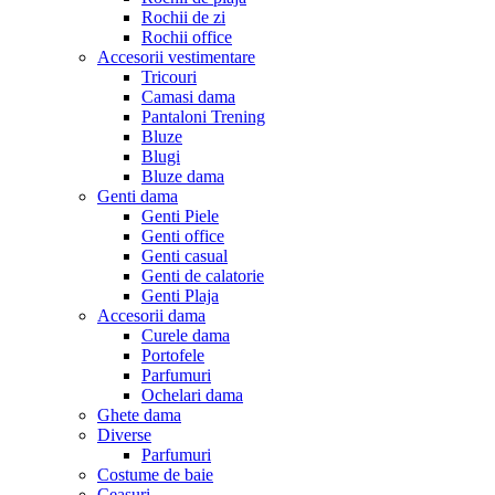
Rochii de zi
Rochii office
Accesorii vestimentare
Tricouri
Camasi dama
Pantaloni Trening
Bluze
Blugi
Bluze dama
Genti dama
Genti Piele
Genti office
Genti casual
Genti de calatorie
Genti Plaja
Accesorii dama
Curele dama
Portofele
Parfumuri
Ochelari dama
Ghete dama
Diverse
Parfumuri
Costume de baie
Ceasuri