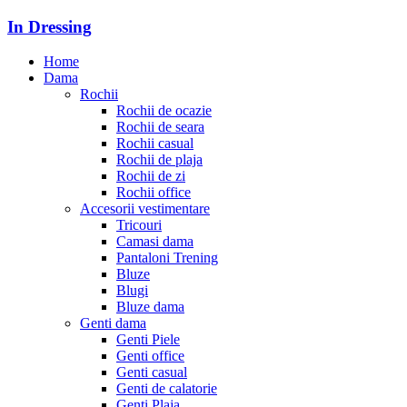
In Dressing
Home
Dama
Rochii
Rochii de ocazie
Rochii de seara
Rochii casual
Rochii de plaja
Rochii de zi
Rochii office
Accesorii vestimentare
Tricouri
Camasi dama
Pantaloni Trening
Bluze
Blugi
Bluze dama
Genti dama
Genti Piele
Genti office
Genti casual
Genti de calatorie
Genti Plaja