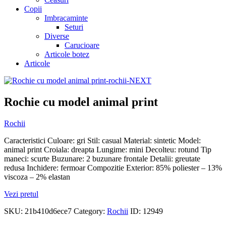
Copii
Imbracaminte
Seturi
Diverse
Carucioare
Articole botez
Articole
Rochie cu model animal print
Rochii
Caracteristici Culoare: gri Stil: casual Material: sintetic Model:
animal print Croiala: dreapta Lungime: mini Decolteu: rotund Tip
maneci: scurte Buzunare: 2 buzunare frontale Detalii: greutate
redusa Inchidere: fermoar Compozitie Exterior: 85% poliester – 13%
viscoza – 2% elastan
Vezi pretul
SKU:
21b410d6ece7
Category:
Rochii
ID:
12949