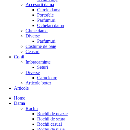
Accesorii dama
Curele dama
Portofele
Parfumuri
Ochelari dama
Ghete dama
Diverse
Parfumuri
Costume de baie
Ceasuri
Copii
Imbracaminte
Seturi
Diverse
Carucioare
Articole botez
Articole
Home
Dama
Rochii
Rochii de ocazie
Rochii de seara
Rochii casual
Rochii de plaja