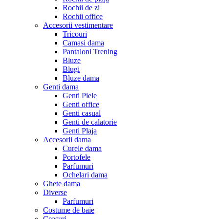
Rochii de zi
Rochii office
Accesorii vestimentare
Tricouri
Camasi dama
Pantaloni Trening
Bluze
Blugi
Bluze dama
Genti dama
Genti Piele
Genti office
Genti casual
Genti de calatorie
Genti Plaja
Accesorii dama
Curele dama
Portofele
Parfumuri
Ochelari dama
Ghete dama
Diverse
Parfumuri
Costume de baie
Ceasuri