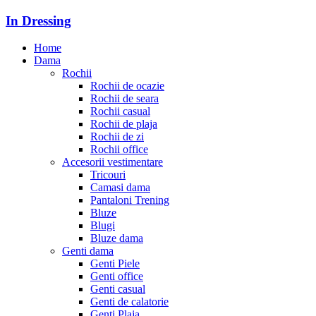
In Dressing
Home
Dama
Rochii
Rochii de ocazie
Rochii de seara
Rochii casual
Rochii de plaja
Rochii de zi
Rochii office
Accesorii vestimentare
Tricouri
Camasi dama
Pantaloni Trening
Bluze
Blugi
Bluze dama
Genti dama
Genti Piele
Genti office
Genti casual
Genti de calatorie
Genti Plaja