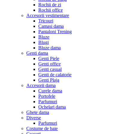
Rochii de zi
Rochii office
Accesorii vestimentare
Tricouri
Camasi dama
Pantaloni Trening
Bluze
Blugi
Bluze dama
Genti dama
Genti Piele
Genti office
Genti casual
Genti de calatorie
Genti Plaja
Accesorii dama
Curele dama
Portofele
Parfumuri
Ochelari dama
Ghete dama
Diverse
Parfumuri
Costume de baie
Ceasuri