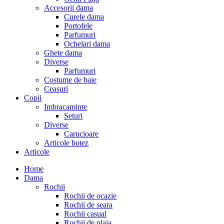
Accesorii dama
Curele dama
Portofele
Parfumuri
Ochelari dama
Ghete dama
Diverse
Parfumuri
Costume de baie
Ceasuri
Copii
Imbracaminte
Seturi
Diverse
Carucioare
Articole botez
Articole
Home
Dama
Rochii
Rochii de ocazie
Rochii de seara
Rochii casual
Rochii de plaja