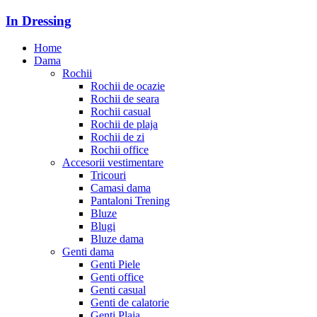
In Dressing
Home
Dama
Rochii
Rochii de ocazie
Rochii de seara
Rochii casual
Rochii de plaja
Rochii de zi
Rochii office
Accesorii vestimentare
Tricouri
Camasi dama
Pantaloni Trening
Bluze
Blugi
Bluze dama
Genti dama
Genti Piele
Genti office
Genti casual
Genti de calatorie
Genti Plaja