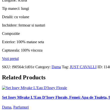
Lungime: scurta
Tip maneci: lungi
Detalii: cu volane
Inchidere: fermoar si nasturi
Compozitie
Exterior: 100% matase seta
Captuseala: 100% viscoza
Vezi pretul
SKU:
f90564c1d01e
Category:
Dama
Tag:
JUST CAVALLI
ID:
114
Related Products
Set Issey Miyake L’Eau D’Issey Florale, Femei: Apa de Toaleta, 
Dama
,
Parfumuri