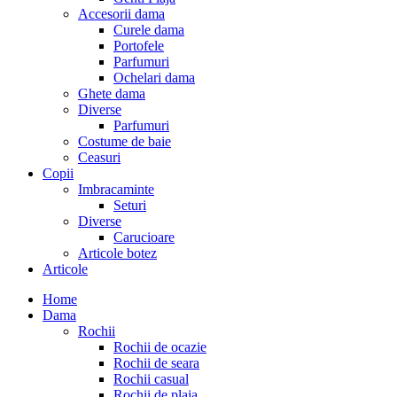
Accesorii dama
Curele dama
Portofele
Parfumuri
Ochelari dama
Ghete dama
Diverse
Parfumuri
Costume de baie
Ceasuri
Copii
Imbracaminte
Seturi
Diverse
Carucioare
Articole botez
Articole
Home
Dama
Rochii
Rochii de ocazie
Rochii de seara
Rochii casual
Rochii de plaja