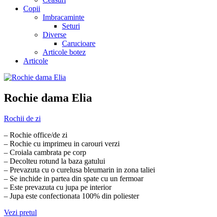
Copii
Imbracaminte
Seturi
Diverse
Carucioare
Articole botez
Articole
Rochie dama Elia
Rochii de zi
– Rochie office/de zi
– Rochie cu imprimeu in carouri verzi
– Croiala cambrata pe corp
– Decolteu rotund la baza gatului
– Prevazuta cu o curelusa bleumarin in zona taliei
– Se inchide in partea din spate cu un fermoar
– Este prevazuta cu jupa pe interior
– Jupa este confectionata 100% din poliester
Vezi pretul