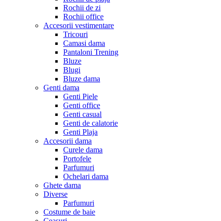
Rochii de zi
Rochii office
Accesorii vestimentare
Tricouri
Camasi dama
Pantaloni Trening
Bluze
Blugi
Bluze dama
Genti dama
Genti Piele
Genti office
Genti casual
Genti de calatorie
Genti Plaja
Accesorii dama
Curele dama
Portofele
Parfumuri
Ochelari dama
Ghete dama
Diverse
Parfumuri
Costume de baie
Ceasuri