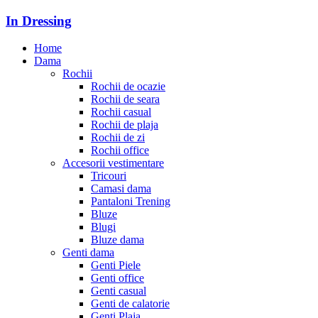
In Dressing
Home
Dama
Rochii
Rochii de ocazie
Rochii de seara
Rochii casual
Rochii de plaja
Rochii de zi
Rochii office
Accesorii vestimentare
Tricouri
Camasi dama
Pantaloni Trening
Bluze
Blugi
Bluze dama
Genti dama
Genti Piele
Genti office
Genti casual
Genti de calatorie
Genti Plaja