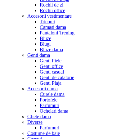
Rochii de zi
Rochii office
Accesorii vestimentare
Tricouri
Camasi dama
Pantaloni Trening
Bluze
Blugi
Bluze dama
Genti dama
Genti Piele
Genti office
Genti casual
Genti de calatorie
Genti Plaja
Accesorii dama
Curele dama
Portofele
Parfumuri
Ochelari dama
Ghete dama
Diverse
Parfumuri
Costume de baie
Ceasuri