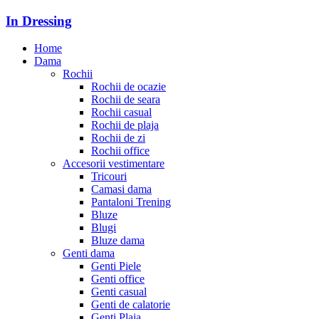
In Dressing
Home
Dama
Rochii
Rochii de ocazie
Rochii de seara
Rochii casual
Rochii de plaja
Rochii de zi
Rochii office
Accesorii vestimentare
Tricouri
Camasi dama
Pantaloni Trening
Bluze
Blugi
Bluze dama
Genti dama
Genti Piele
Genti office
Genti casual
Genti de calatorie
Genti Plaja