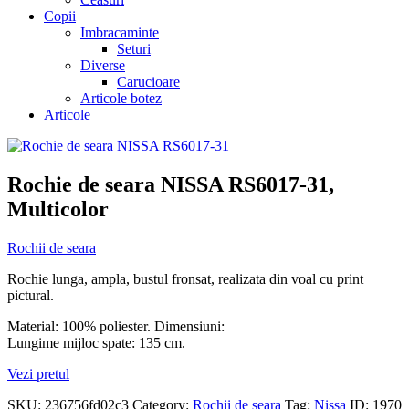
Copii
Imbracaminte
Seturi
Diverse
Carucioare
Articole botez
Articole
Rochie de seara NISSA RS6017-31,
Multicolor
Rochii de seara
Rochie lunga, ampla, bustul fronsat, realizata din voal cu print
pictural.
Material: 100% poliester. Dimensiuni:
Lungime mijloc spate: 135 cm.
Vezi pretul
SKU:
236756fd02c3
Category:
Rochii de seara
Tag:
Nissa
ID:
1970