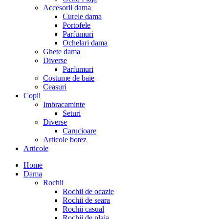
Accesorii dama
Curele dama
Portofele
Parfumuri
Ochelari dama
Ghete dama
Diverse
Parfumuri
Costume de baie
Ceasuri
Copii
Imbracaminte
Seturi
Diverse
Carucioare
Articole botez
Articole
Home
Dama
Rochii
Rochii de ocazie
Rochii de seara
Rochii casual
Rochii de plaja