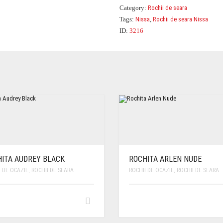
Category:
Rochii de seara
Tags:
Nissa
,
Rochii de seara Nissa
ID:
3216
ITA AUDREY BLACK
ROCHITA ARLEN NUDE
I DE OCAZIE
,
ROCHII DE SEARA
ROCHII DE OCAZIE
,
ROCHII DE SEARA