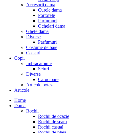
Accesorii dama
Curele dama
Portofele
Parfumuri
Ochelari dama
Ghete dama
Diverse
Parfumuri
Costume de baie
Ceasuri
Copii
Imbracaminte
Seturi
Diverse
Carucioare
Articole botez
Articole
Home
Dama
Rochii
Rochii de ocazie
Rochii de seara
Rochii casual
Rochii de plaja