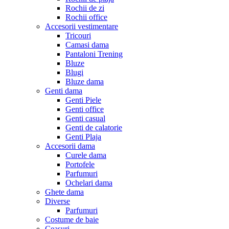
Rochii de zi
Rochii office
Accesorii vestimentare
Tricouri
Camasi dama
Pantaloni Trening
Bluze
Blugi
Bluze dama
Genti dama
Genti Piele
Genti office
Genti casual
Genti de calatorie
Genti Plaja
Accesorii dama
Curele dama
Portofele
Parfumuri
Ochelari dama
Ghete dama
Diverse
Parfumuri
Costume de baie
Ceasuri