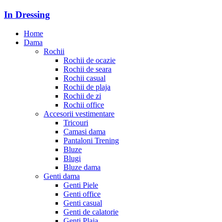
In Dressing
Home
Dama
Rochii
Rochii de ocazie
Rochii de seara
Rochii casual
Rochii de plaja
Rochii de zi
Rochii office
Accesorii vestimentare
Tricouri
Camasi dama
Pantaloni Trening
Bluze
Blugi
Bluze dama
Genti dama
Genti Piele
Genti office
Genti casual
Genti de calatorie
Genti Plaja