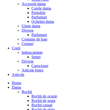
Accesorii dama
Curele dama
Portofele
Parfumuri
Ochelari dama
Ghete dama
Diverse
Parfumuri
Costume de baie
Ceasuri
Copii
Imbracaminte
Seturi
Diverse
Carucioare
Articole botez
Articole
Home
Dama
Rochii
Rochii de ocazie
Rochii de seara
Rochii casual
Rochii de plaja