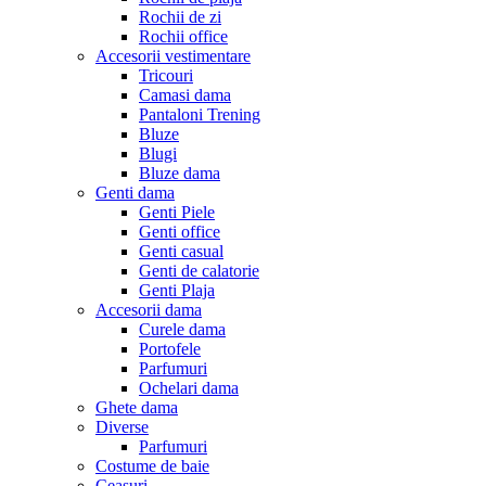
Rochii de zi
Rochii office
Accesorii vestimentare
Tricouri
Camasi dama
Pantaloni Trening
Bluze
Blugi
Bluze dama
Genti dama
Genti Piele
Genti office
Genti casual
Genti de calatorie
Genti Plaja
Accesorii dama
Curele dama
Portofele
Parfumuri
Ochelari dama
Ghete dama
Diverse
Parfumuri
Costume de baie
Ceasuri