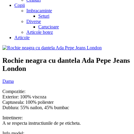
Copii
Imbracaminte
Seturi
Diverse
Carucioare
Articole botez
Articole
Rochie neagra cu dantela Ada Pepe Jeans
London
Dama
Compozitie:
Exterior: 100% viscoza
Captuseala: 100% poliester
Dublura: 55% nailon, 45% bumbac
Intretinere:
A se respecta instructiunile de pe eticheta.
Info model: