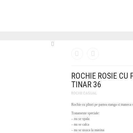
ROCHIE ROSIE CU 
TINAR 36
ROCHII CASUAL
Rochie cu pliuri pe partea stanga si maneca s
Tratamente speciale:
– nu se spala
– nu se calca
– nu se usuca la masina