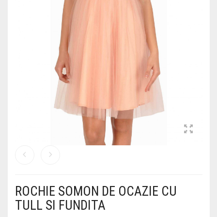
COSTUME DE BAIE
ROCHII OFFICE
BLUGI
GENTI DE CALATORIE
PARFUMURI
PARFUMURI
CEASURI
BLUZE DAMA
GENTI PLAJA
OCHELARI DAMA
ROCHIE SOMON DE OCAZIE CU
TULL SI FUNDITA