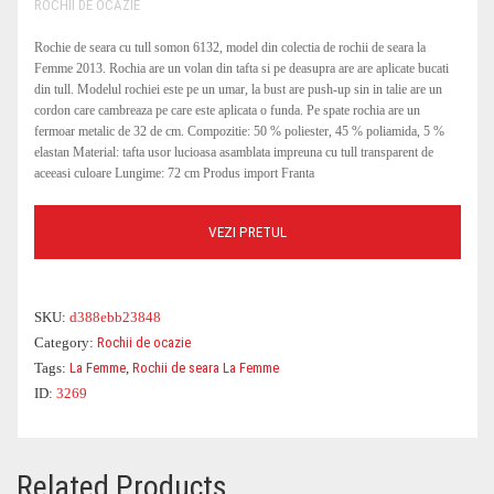
ROCHII DE OCAZIE
Rochie de seara cu tull somon 6132, model din colectia de rochii de seara la
Femme 2013. Rochia are un volan din tafta si pe deasupra are are aplicate bucati
din tull. Modelul rochiei este pe un umar, la bust are push-up sin in talie are un
cordon care cambreaza pe care este aplicata o funda. Pe spate rochia are un
fermoar metalic de 32 de cm. Compozitie: 50 % poliester, 45 % poliamida, 5 %
elastan Material: tafta usor lucioasa asamblata impreuna cu tull transparent de
aceeasi culoare Lungime: 72 cm Produs import Franta
VEZI PRETUL
SKU:
d388ebb23848
Category:
Rochii de ocazie
Tags:
La Femme
,
Rochii de seara La Femme
ID:
3269
Related Products