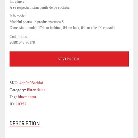
Intretinere:
A se respecta instructiunile de pe eticheta.
COSTUME DE BAIE
ROCHII OFFICE
BLUGI
GENTI DE CALATORIE
PARFUMURI
PARFUMURI
Info model:
CEASURI
BLUZE DAMA
GENTI PLAJA
OCHELARI DAMA
Modelul poarta un produs marimea S.
Dimensiuni model: 174 cm inaltime, 84 cm bust, 64 cm talie, 90 cm sold
Cod produs:
20801049-80179
VEZI PRETUL
SKU:
4da9e98addaf
Category:
Bluze dama
Tag:
bluze dama
ID:
10357
DESCRIPTION