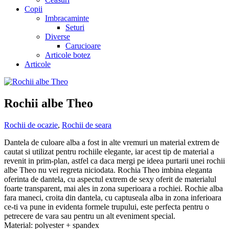
Copii
Imbracaminte
Seturi
Diverse
Carucioare
Articole botez
Articole
Rochii albe Theo
Rochii de ocazie
,
Rochii de seara
Dantela de culoare alba a fost in alte vremuri un material extrem de
cautat si utilizat pentru rochiile elegante, iar acest tip de material a
revenit in prim-plan, astfel ca daca mergi pe ideea purtarii unei rochii
albe Theo nu vei regreta niciodata. Rochia Theo imbina eleganta
oferinta de dantela, cu aspectul extrem de sexy oferit de materialul
foarte transparent, mai ales in zona superioara a rochiei. Rochie alba
fara maneci, croita din dantela, cu captuseala alba in zona inferioara
ce-ti va pune in evidenta formele trupului, este perfecta pentru o
petrecere de vara sau pentru un alt eveniment special.
Material: polyester + spandex