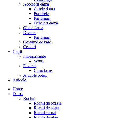
Accesorii dama
Curele dama
Portofele
Parfumuri
Ochelari dama
Ghete dama
Diverse
Parfumuri
Costume de baie
Ceasuri
Copii
Imbracaminte
Seturi
Diverse
Carucioare
Articole botez
Articole
Home
Dama
Rochii
Rochii de ocazie
Rochii de seara
Rochii casual
Rochii de plaja