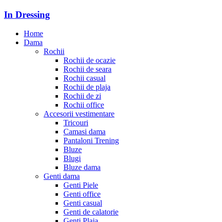
In Dressing
Home
Dama
Rochii
Rochii de ocazie
Rochii de seara
Rochii casual
Rochii de plaja
Rochii de zi
Rochii office
Accesorii vestimentare
Tricouri
Camasi dama
Pantaloni Trening
Bluze
Blugi
Bluze dama
Genti dama
Genti Piele
Genti office
Genti casual
Genti de calatorie
Genti Plaja