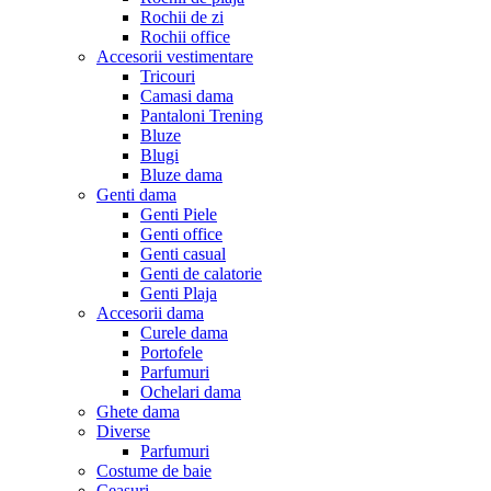
Rochii de zi
Rochii office
Accesorii vestimentare
Tricouri
Camasi dama
Pantaloni Trening
Bluze
Blugi
Bluze dama
Genti dama
Genti Piele
Genti office
Genti casual
Genti de calatorie
Genti Plaja
Accesorii dama
Curele dama
Portofele
Parfumuri
Ochelari dama
Ghete dama
Diverse
Parfumuri
Costume de baie
Ceasuri