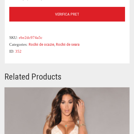
COSTUME DE BAIE
ROCHII OFFICE
BLUGI
GENTI DE CALATORIE
PARFUMURI
PARFUMURI
VERIFICA PRET
CEASURI
BLUZE DAMA
GENTI PLAJA
OCHELARI DAMA
SKU:
ebe2dc974a5c
Categories:
Rochii de ocazie
,
Rochii de seara
ID:
352
Related Products