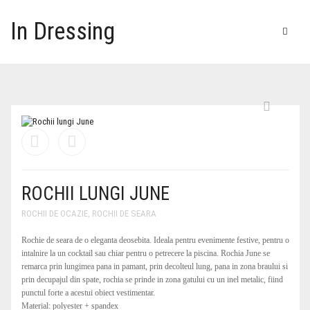
In Dressing
HOME
DAMA
COPII
ROCHII
ARTICOLE
ACCESORII VESTIMENTARE
IMBRACAMINTE
ROCHII DE OCAZIE
ROCHII LUNGI JUNE
GENTI DAMA
DIVERSE
ROCHII DE SEARA
TRICOURI
SETURI
ROCHII DE OCAZIE
,
ROCHII DE SEARA
ACCESORII DAMA
ARTICOLE BOTEZ
ROCHII CASUAL
CAMASI DAMA
GENTI PIELE
CARUCIOARE
Rochie de seara de o eleganta deosebita. Ideala pentru evenimente festive, pentru o
intalnire la un cocktail sau chiar pentru o petrecere la piscina. Rochia June se
GHETE DAMA
ROCHII DE PLAJA
PANTALONI TRENING
GENTI OFFICE
CURELE DAMA
remarca prin lungimea pana in pamant, prin decolteul lung, pana in zona braului si
prin decupajul din spate, rochia se prinde in zona gatului cu un inel metalic, fiind
punctul forte a acestui obiect vestimentar.
DIVERSE
ROCHII DE ZI
BLUZE
GENTI CASUAL
PORTOFELE
Material: polyester + spandex