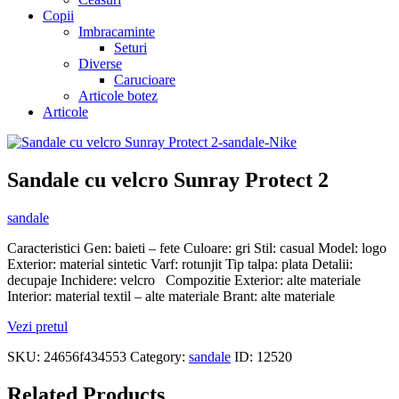
Copii
Imbracaminte
Seturi
Diverse
Carucioare
Articole botez
Articole
Sandale cu velcro Sunray Protect 2
sandale
Caracteristici Gen: baieti – fete Culoare: gri Stil: casual Model: logo
Exterior: material sintetic Varf: rotunjit Tip talpa: plata Detalii:
decupaje Inchidere: velcro Compozitie Exterior: alte materiale
Interior: material textil – alte materiale Brant: alte materiale
Vezi pretul
SKU:
24656f434553
Category:
sandale
ID:
12520
Related Products