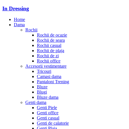
In Dressing
Home
Dama
Rochii
Rochii de ocazie
Rochii de seara
Rochii casual
Rochii de plaja
Rochii de zi
Rochii office
Accesorii vestimentare
Tricouri
Camasi dama
Pantaloni Trening
Bluze
Blugi
Bluze dama
Genti dama
Genti Piele
Genti office
Genti casual
Genti de calatorie
Genti Plaja