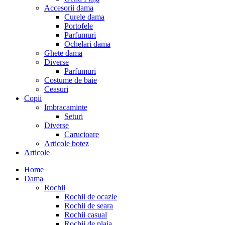
Accesorii dama
Curele dama
Portofele
Parfumuri
Ochelari dama
Ghete dama
Diverse
Parfumuri
Costume de baie
Ceasuri
Copii
Imbracaminte
Seturi
Diverse
Carucioare
Articole botez
Articole
Home
Dama
Rochii
Rochii de ocazie
Rochii de seara
Rochii casual
Rochii de plaja