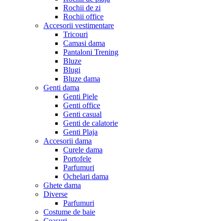
Rochii de zi
Rochii office
Accesorii vestimentare
Tricouri
Camasi dama
Pantaloni Trening
Bluze
Blugi
Bluze dama
Genti dama
Genti Piele
Genti office
Genti casual
Genti de calatorie
Genti Plaja
Accesorii dama
Curele dama
Portofele
Parfumuri
Ochelari dama
Ghete dama
Diverse
Parfumuri
Costume de baie
Ceasuri