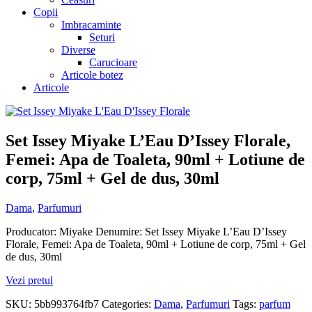
Copii
Imbracaminte
Seturi
Diverse
Carucioare
Articole botez
Articole
Set Issey Miyake L’Eau D’Issey Florale,
Femei: Apa de Toaleta, 90ml + Lotiune de
corp, 75ml + Gel de dus, 30ml
Dama
,
Parfumuri
Producator: Miyake Denumire: Set Issey Miyake L’Eau D’Issey
Florale, Femei: Apa de Toaleta, 90ml + Lotiune de corp, 75ml + Gel
de dus, 30ml
Vezi pretul
SKU:
5bb993764fb7
Categories:
Dama
,
Parfumuri
Tags:
parfum