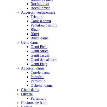
Rochii de zi
Rochii office
Accesorii vestimentare
Tricouri
Camasi dama
Pantaloni Trening
Bluze
Blugi
Bluze dama
Genti dama
Genti Piele
Genti office
Genti casual
Genti de calatorie
Genti Plaja
Accesorii dama
Curele dama
Portofele
Parfumuri
Ochelari dama
Ghete dama
Diverse
Parfumuri
Costume de baie
Ceasuri