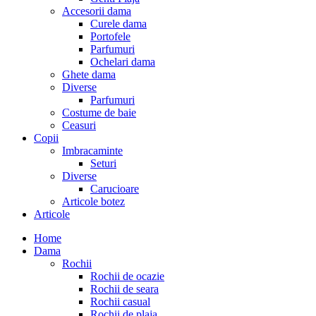
Accesorii dama
Curele dama
Portofele
Parfumuri
Ochelari dama
Ghete dama
Diverse
Parfumuri
Costume de baie
Ceasuri
Copii
Imbracaminte
Seturi
Diverse
Carucioare
Articole botez
Articole
Home
Dama
Rochii
Rochii de ocazie
Rochii de seara
Rochii casual
Rochii de plaja