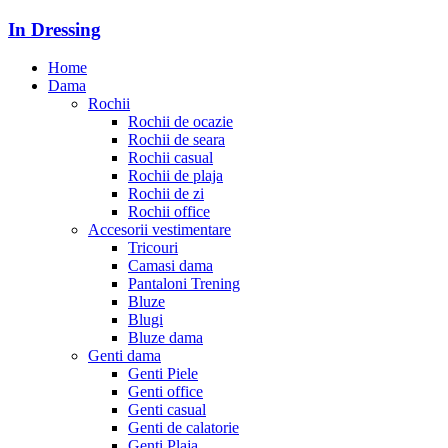
In Dressing
Home
Dama
Rochii
Rochii de ocazie
Rochii de seara
Rochii casual
Rochii de plaja
Rochii de zi
Rochii office
Accesorii vestimentare
Tricouri
Camasi dama
Pantaloni Trening
Bluze
Blugi
Bluze dama
Genti dama
Genti Piele
Genti office
Genti casual
Genti de calatorie
Genti Plaja