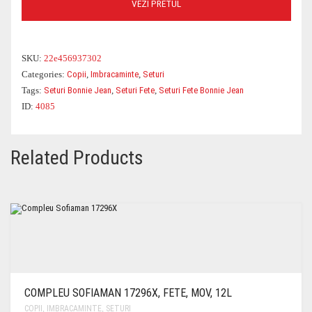
VEZI PRETUL
SKU:
22e456937302
Categories:
Copii
,
Imbracaminte
,
Seturi
Tags:
Seturi Bonnie Jean
,
Seturi Fete
,
Seturi Fete Bonnie Jean
ID:
4085
Related Products
COMPLEU SOFIAMAN 17296X, FETE, MOV, 12L
COPII
,
IMBRACAMINTE
,
SETURI