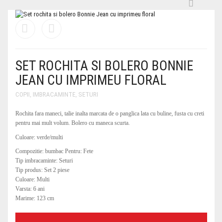
SET ROCHITA SI BOLERO BONNIE
JEAN CU IMPRIMEU FLORAL
COPII
,
IMBRACAMINTE
,
SETURI
Rochita fara maneci, talie inalta marcata de o panglica lata cu buline, fusta cu creti
pentru mai mult volum. Bolero cu maneca scurta.
Culoare: verde/multi
Compozitie: bumbac Pentru: Fete
Tip imbracaminte: Seturi
Tip produs: Set 2 piese
Culoare: Multi
Varsta: 6 ani
Marime: 123 cm