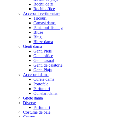
Rochii de zi
Rochii office
Accesorii vestimentare
Tricouri
Camasi dama
Pantaloni Trening
Bluze
Blugi
Bluze dama
Genti dama
Genti Piele
Genti office
Genti casual
Genti de calatorie
Genti Plaja
Accesorii dama
Curele dama
Portofele
Parfumuri
Ochelari dama
Ghete dama
Diverse
Parfumuri
Costume de baie
Ceasuri