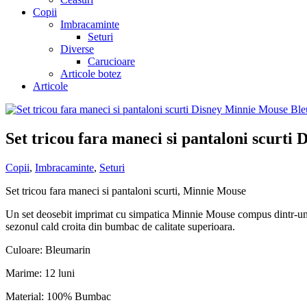
Copii
Imbracaminte
Seturi
Diverse
Carucioare
Articole botez
Articole
Set tricou fara maneci si pantaloni scurt
Copii
,
Imbracaminte
,
Seturi
Set tricou fara maneci si pantaloni scurti, Minnie Mouse
Un set deosebit imprimat cu simpatica Minnie Mouse compus dintr-un tric
sezonul cald croita din bumbac de calitate superioara.
Culoare: Bleumarin
Marime: 12 luni
Material: 100% Bumbac