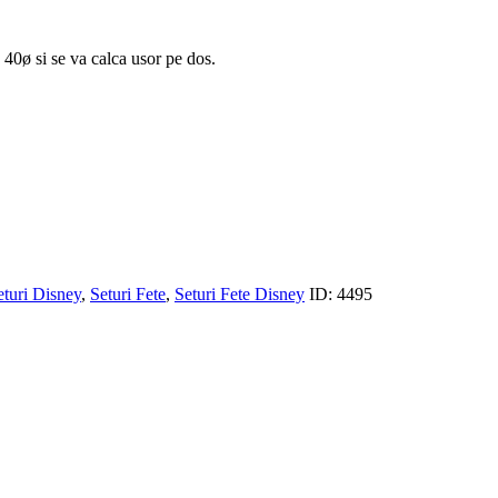
 40ø si se va calca usor pe dos.
eturi Disney
,
Seturi Fete
,
Seturi Fete Disney
ID:
4495