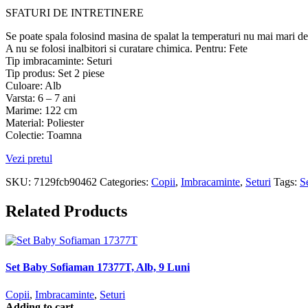
SFATURI DE INTRETINERE
Se poate spala folosind masina de spalat la temperaturi nu mai mari de
A nu se folosi inalbitori si curatare chimica. Pentru: Fete
Tip imbracaminte: Seturi
Tip produs: Set 2 piese
Culoare: Alb
Varsta: 6 – 7 ani
Marime: 122 cm
Material: Poliester
Colectie: Toamna
Vezi pretul
SKU:
7129fcb90462
Categories:
Copii
,
Imbracaminte
,
Seturi
Tags:
S
Related Products
Set Baby Sofiaman 17377T, Alb, 9 Luni
Copii
,
Imbracaminte
,
Seturi
Adding to cart