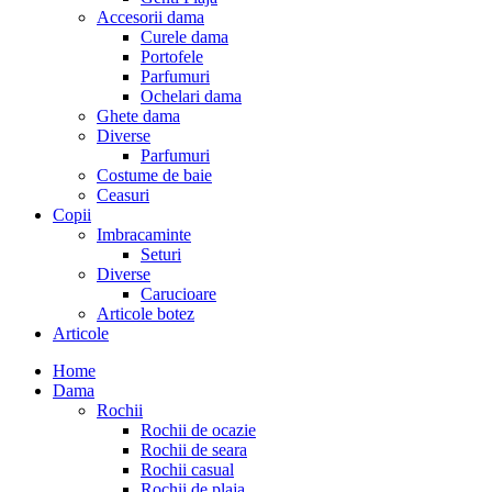
Accesorii dama
Curele dama
Portofele
Parfumuri
Ochelari dama
Ghete dama
Diverse
Parfumuri
Costume de baie
Ceasuri
Copii
Imbracaminte
Seturi
Diverse
Carucioare
Articole botez
Articole
Home
Dama
Rochii
Rochii de ocazie
Rochii de seara
Rochii casual
Rochii de plaja