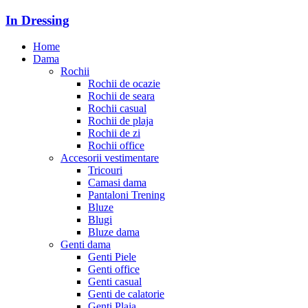
In Dressing
Home
Dama
Rochii
Rochii de ocazie
Rochii de seara
Rochii casual
Rochii de plaja
Rochii de zi
Rochii office
Accesorii vestimentare
Tricouri
Camasi dama
Pantaloni Trening
Bluze
Blugi
Bluze dama
Genti dama
Genti Piele
Genti office
Genti casual
Genti de calatorie
Genti Plaja