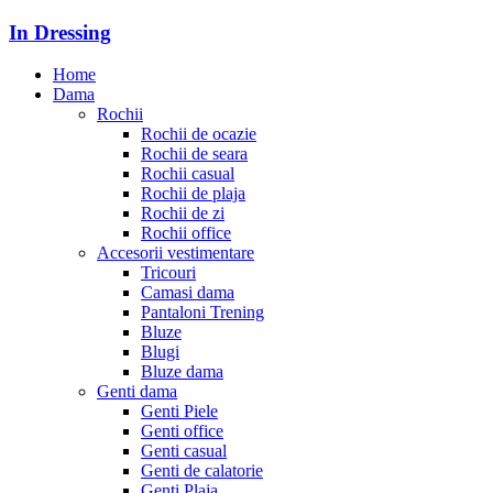
In Dressing
Home
Dama
Rochii
Rochii de ocazie
Rochii de seara
Rochii casual
Rochii de plaja
Rochii de zi
Rochii office
Accesorii vestimentare
Tricouri
Camasi dama
Pantaloni Trening
Bluze
Blugi
Bluze dama
Genti dama
Genti Piele
Genti office
Genti casual
Genti de calatorie
Genti Plaja