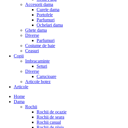
Accesorii dama
Curele dama
Portofele
Parfumuri
Ochelari dama
Ghete dama
Diverse
Parfumuri
Costume de baie
Ceasuri
Copii
Imbracaminte
Seturi
Diverse
Carucioare
Articole botez
Articole
Home
Dama
Rochii
Rochii de ocazie
Rochii de seara
Rochii casual
Rochii de plaja