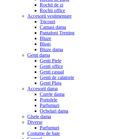
Rochii de zi
Rochii office
Accesorii vestimentare
Tricouri
Camasi dama
Pantaloni Trening
Bluze
Blugi
Bluze dama
Genti dama
Genti Piele
Genti office
Genti casual
Genti de calatorie
Genti Plaja
Accesorii dama
Curele dama
Portofele
Parfumuri
Ochelari dama
Ghete dama
Diverse
Parfumuri
Costume de baie
Ceasuri