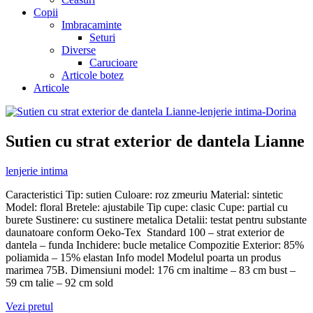
Copii
Imbracaminte
Seturi
Diverse
Carucioare
Articole botez
Articole
Sutien cu strat exterior de dantela Lianne
lenjerie intima
Caracteristici Tip: sutien Culoare: roz zmeuriu Material: sintetic
Model: floral Bretele: ajustabile Tip cupe: clasic Cupe: partial cu
burete Sustinere: cu sustinere metalica Detalii: testat pentru substante
daunatoare conform Oeko-Tex Standard 100 – strat exterior de
dantela – funda Inchidere: bucle metalice Compozitie Exterior: 85%
poliamida – 15% elastan Info model Modelul poarta un produs
marimea 75B. Dimensiuni model: 176 cm inaltime – 83 cm bust –
59 cm talie – 92 cm sold
Vezi pretul