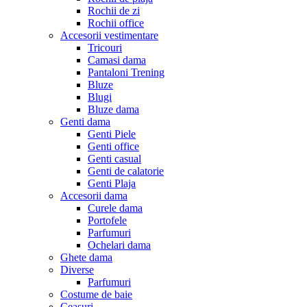
Rochii de zi
Rochii office
Accesorii vestimentare
Tricouri
Camasi dama
Pantaloni Trening
Bluze
Blugi
Bluze dama
Genti dama
Genti Piele
Genti office
Genti casual
Genti de calatorie
Genti Plaja
Accesorii dama
Curele dama
Portofele
Parfumuri
Ochelari dama
Ghete dama
Diverse
Parfumuri
Costume de baie
Ceasuri