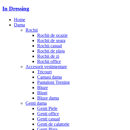
In Dressing
Home
Dama
Rochii
Rochii de ocazie
Rochii de seara
Rochii casual
Rochii de plaja
Rochii de zi
Rochii office
Accesorii vestimentare
Tricouri
Camasi dama
Pantaloni Trening
Bluze
Blugi
Bluze dama
Genti dama
Genti Piele
Genti office
Genti casual
Genti de calatorie
Genti Plaja