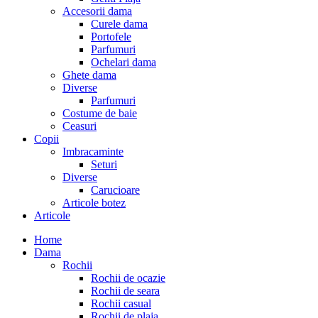
Accesorii dama
Curele dama
Portofele
Parfumuri
Ochelari dama
Ghete dama
Diverse
Parfumuri
Costume de baie
Ceasuri
Copii
Imbracaminte
Seturi
Diverse
Carucioare
Articole botez
Articole
Home
Dama
Rochii
Rochii de ocazie
Rochii de seara
Rochii casual
Rochii de plaja