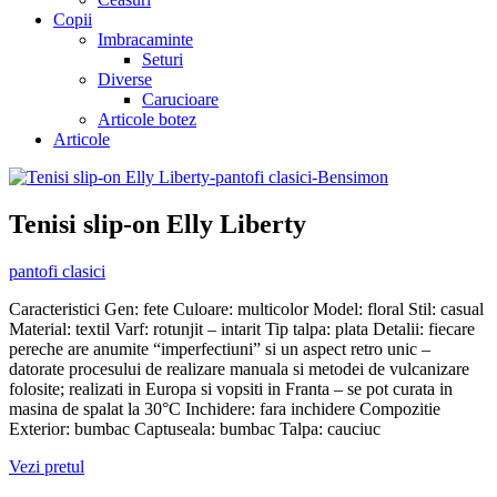
Copii
Imbracaminte
Seturi
Diverse
Carucioare
Articole botez
Articole
Tenisi slip-on Elly Liberty
pantofi clasici
Caracteristici Gen: fete Culoare: multicolor Model: floral Stil: casual
Material: textil Varf: rotunjit – intarit Tip talpa: plata Detalii: fiecare
pereche are anumite “imperfectiuni” si un aspect retro unic –
datorate procesului de realizare manuala si metodei de vulcanizare
folosite; realizati in Europa si vopsiti in Franta – se pot curata in
masina de spalat la 30°C Inchidere: fara inchidere Compozitie
Exterior: bumbac Captuseala: bumbac Talpa: cauciuc
Vezi pretul