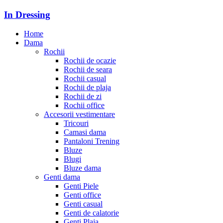
In Dressing
Home
Dama
Rochii
Rochii de ocazie
Rochii de seara
Rochii casual
Rochii de plaja
Rochii de zi
Rochii office
Accesorii vestimentare
Tricouri
Camasi dama
Pantaloni Trening
Bluze
Blugi
Bluze dama
Genti dama
Genti Piele
Genti office
Genti casual
Genti de calatorie
Genti Plaja