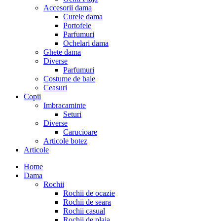
Accesorii dama
Curele dama
Portofele
Parfumuri
Ochelari dama
Ghete dama
Diverse
Parfumuri
Costume de baie
Ceasuri
Copii
Imbracaminte
Seturi
Diverse
Carucioare
Articole botez
Articole
Home
Dama
Rochii
Rochii de ocazie
Rochii de seara
Rochii casual
Rochii de plaja