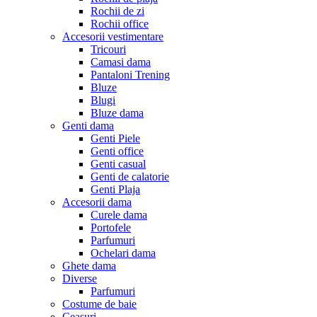
Rochii de zi
Rochii office
Accesorii vestimentare
Tricouri
Camasi dama
Pantaloni Trening
Bluze
Blugi
Bluze dama
Genti dama
Genti Piele
Genti office
Genti casual
Genti de calatorie
Genti Plaja
Accesorii dama
Curele dama
Portofele
Parfumuri
Ochelari dama
Ghete dama
Diverse
Parfumuri
Costume de baie
Ceasuri