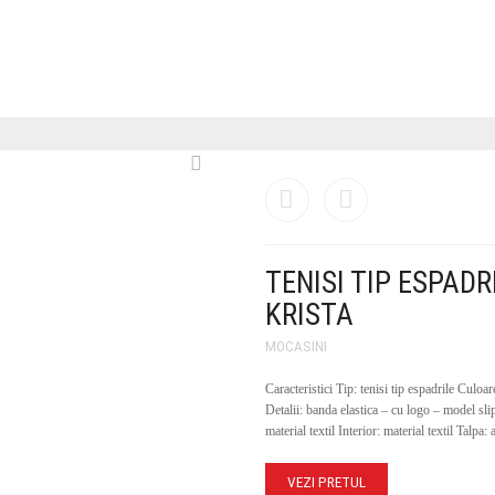
TENISI TIP ESPAD
KRISTA
MOCASINI
Caracteristici Tip: tenisi tip espadrile Culoare
Detalii: banda elastica – cu logo – model sli
material textil Interior: material textil Talpa: 
VEZI PRETUL