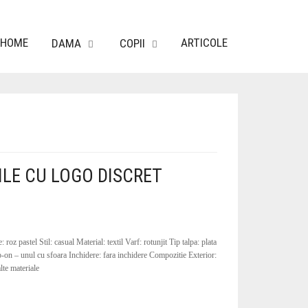
HOME
ARTICOLE
DAMA
COPII
RILE CU LOGO DISCRET
: roz pastel Stil: casual Material: textil Varf: rotunjit Tip talpa: plata
p-on – unul cu sfoara Inchidere: fara inchidere Compozitie Exterior:
alte materiale