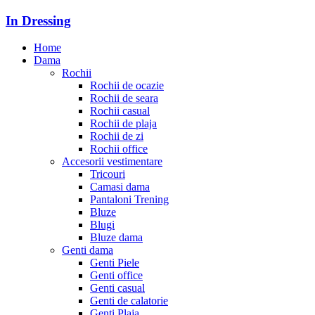
In Dressing
Home
Dama
Rochii
Rochii de ocazie
Rochii de seara
Rochii casual
Rochii de plaja
Rochii de zi
Rochii office
Accesorii vestimentare
Tricouri
Camasi dama
Pantaloni Trening
Bluze
Blugi
Bluze dama
Genti dama
Genti Piele
Genti office
Genti casual
Genti de calatorie
Genti Plaja