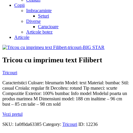
Copii
Imbracaminte
Seturi
Diverse
Carucioare
Articole botez
Articole
Tricou cu imprimeu text Filibert
Tricouri
Caracteristici Culoare: bleumarin Model: text Material: bumbac Stil:
casual Croiala: regular fit Decolteu: rotund Tip maneci: scurte
Compozitie Exterior: 100% bumbac Info model Modelul poarta un
produs marimea M Dimensiuni model: 188 cm inaltime – 96 cm
bust – 85 cm talie – 98 cm sold
Vezi pretul
SKU:
1a0f0da63385
Category:
Tricouri
ID:
12236