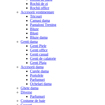
Rochii de zi
Rochii office
Accesorii vestimentare
Tricouri
Camasi dama
Pantaloni Trening
Bluze
Blugi
Bluze dama
Genti dama
Genti Piele
Genti office
Genti casual
Genti de calatorie
Genti Plaja
Accesorii dama
Curele dama
Portofele
Parfumuri
Ochelari dama
Ghete dama
Diverse
Parfumuri
Costume de baie
Ceasuri