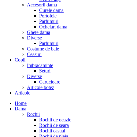
Accesorii dama
Curele dama
Portofele
Parfumuri
Ochelari dama
Ghete dama
Diverse
Parfumuri
Costume de baie
Ceasuri
Copii
Imbracaminte
Seturi
Diverse
Carucioare
Articole botez
Articole
Home
Dama
Rochii
Rochii de ocazie
Rochii de seara
Rochii casual
Rochii de plaja