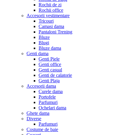
Rochii de zi
Rochii office
Accesorii vestimentare
Tricouri
Camasi dama
Pantaloni Trening
Bluze
Blugi
Bluze dama
Genti dama
Genti Piele
Genti office
Genti casual
Genti de calatorie
Genti Plaja
Accesorii dama
Curele dama
Portofele
Parfumuri
Ochelari dama
Ghete dama
Diverse
Parfumuri
Costume de baie
Ceasuri