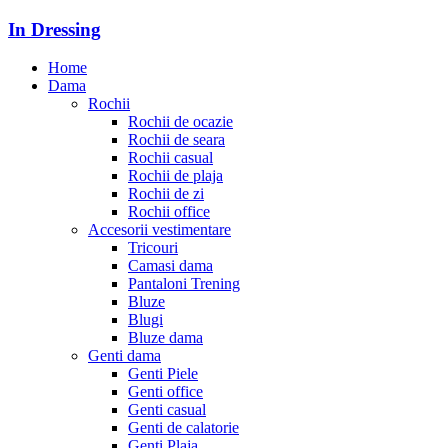
In Dressing
Home
Dama
Rochii
Rochii de ocazie
Rochii de seara
Rochii casual
Rochii de plaja
Rochii de zi
Rochii office
Accesorii vestimentare
Tricouri
Camasi dama
Pantaloni Trening
Bluze
Blugi
Bluze dama
Genti dama
Genti Piele
Genti office
Genti casual
Genti de calatorie
Genti Plaja