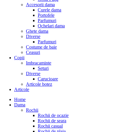
Accesorii dama
Curele dama
Portofele
Parfumuri
Ochelari dama
Ghete dama
Diverse
Parfumuri
Costume de baie
Ceasuri
Copii
Imbracaminte
Seturi
Diverse
Carucioare
Articole botez
Articole
Home
Dama
Rochii
Rochii de ocazie
Rochii de seara
Rochii casual
Rochii de plaja