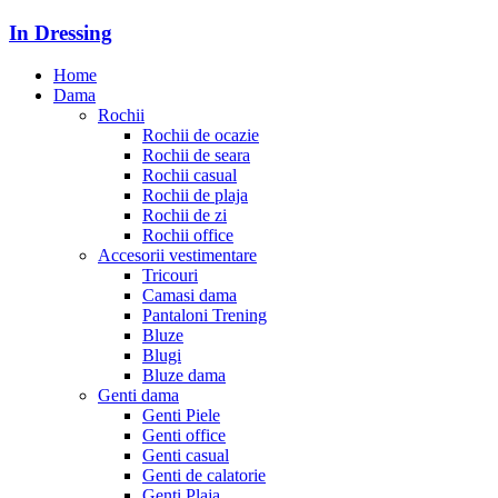
In Dressing
Home
Dama
Rochii
Rochii de ocazie
Rochii de seara
Rochii casual
Rochii de plaja
Rochii de zi
Rochii office
Accesorii vestimentare
Tricouri
Camasi dama
Pantaloni Trening
Bluze
Blugi
Bluze dama
Genti dama
Genti Piele
Genti office
Genti casual
Genti de calatorie
Genti Plaja