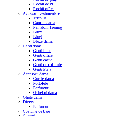
Rochii de zi
Rochii office
Accesorii vestimentare
Tricouri
Camasi dama
Pantaloni Trening
Bluze
Blugi
Bluze dama
Genti dama
Genti Piele
Genti office
Genti casual
Genti de calatorie
Genti Plaja
Accesorii dama
Curele dama
Portofele
Parfumuri
Ochelari dama
Ghete dama
Diverse
Parfumuri
Costume de baie
Ceasuri