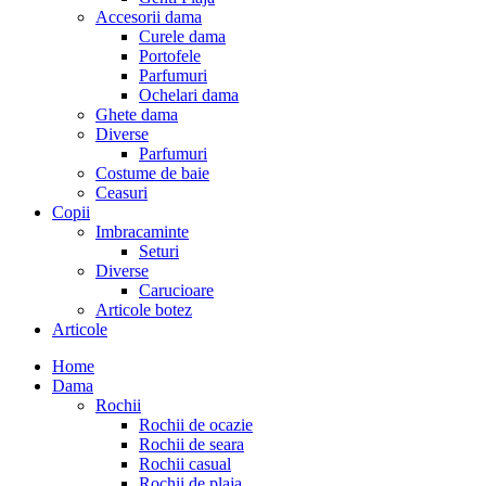
Accesorii dama
Curele dama
Portofele
Parfumuri
Ochelari dama
Ghete dama
Diverse
Parfumuri
Costume de baie
Ceasuri
Copii
Imbracaminte
Seturi
Diverse
Carucioare
Articole botez
Articole
Home
Dama
Rochii
Rochii de ocazie
Rochii de seara
Rochii casual
Rochii de plaja