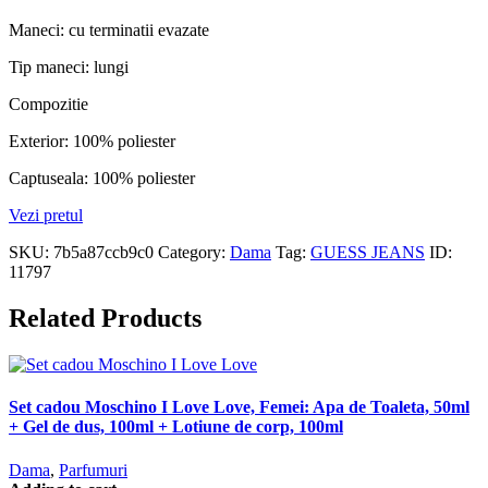
Maneci: cu terminatii evazate
Tip maneci: lungi
Compozitie
Exterior: 100% poliester
Captuseala: 100% poliester
Vezi pretul
SKU:
7b5a87ccb9c0
Category:
Dama
Tag:
GUESS JEANS
ID:
11797
Related Products
Set cadou Moschino I Love Love, Femei: Apa de Toaleta, 50ml
+ Gel de dus, 100ml + Lotiune de corp, 100ml
Dama
,
Parfumuri