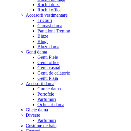
Rochii de zi
Rochii office
Accesorii vestimentare
Tricouri
Camasi dama
Pantaloni Trening
Bluze
Blugi
Bluze dama
Genti dama
Genti Piele
Genti office
Genti casual
Genti de calatorie
Genti Plaja
Accesorii dama
Curele dama
Portofele
Parfumuri
Ochelari dama
Ghete dama
Diverse
Parfumuri
Costume de baie
Ceasuri