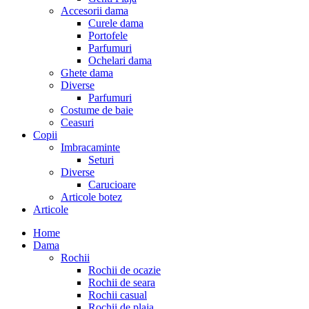
Accesorii dama
Curele dama
Portofele
Parfumuri
Ochelari dama
Ghete dama
Diverse
Parfumuri
Costume de baie
Ceasuri
Copii
Imbracaminte
Seturi
Diverse
Carucioare
Articole botez
Articole
Home
Dama
Rochii
Rochii de ocazie
Rochii de seara
Rochii casual
Rochii de plaja