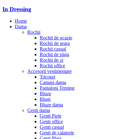
In Dressing
Home
Dama
Rochii
Rochii de ocazie
Rochii de seara
Rochii casual
Rochii de plaja
Rochii de zi
Rochii office
Accesorii vestimentare
Tricouri
Camasi dama
Pantaloni Trening
Bluze
Blugi
Bluze dama
Genti dama
Genti Piele
Genti office
Genti casual
Genti de calatorie
Genti Plaja