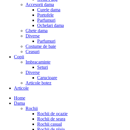
Accesorii dama
Curele dama
Portofele
Parfumuri
Ochelari dama
Ghete dama
Diverse
Parfumuri
Costume de baie
Ceasuri
Copii
Imbracaminte
Seturi
Diverse
Carucioare
Articole botez
Articole
Home
Dama
Rochii
Rochii de ocazie
Rochii de seara
Rochii casual
Rochii de plaja