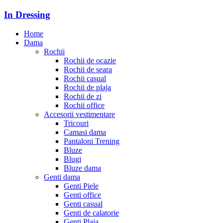
In Dressing
Home
Dama
Rochii
Rochii de ocazie
Rochii de seara
Rochii casual
Rochii de plaja
Rochii de zi
Rochii office
Accesorii vestimentare
Tricouri
Camasi dama
Pantaloni Trening
Bluze
Blugi
Bluze dama
Genti dama
Genti Piele
Genti office
Genti casual
Genti de calatorie
Genti Plaja