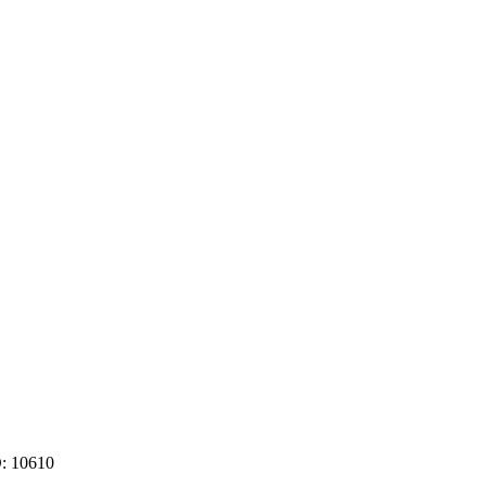
D:
10610