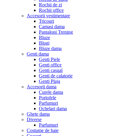
Rochii de zi
Rochii office
Accesorii vestimentare
Tricouri
Camasi dama
Pantaloni Trening
Bluze
Blugi
Bluze dama
Genti dama
Genti Piele
Genti office
Genti casual
Genti de calatorie
Genti Plaja
Accesorii dama
Curele dama
Portofele
Parfumuri
Ochelari dama
Ghete dama
Diverse
Parfumuri
Costume de baie
Ceasuri