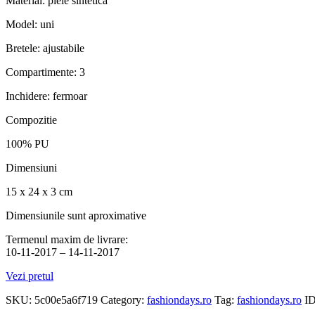
Material: piele sintetica
Model: uni
Bretele: ajustabile
Compartimente: 3
Inchidere: fermoar
Compozitie
100% PU
Dimensiuni
15 x 24 x 3 cm
Dimensiunile sunt aproximative
Termenul maxim de livrare:
10-11-2017 – 14-11-2017
Vezi pretul
SKU:
5c00e5a6f719
Category:
fashiondays.ro
Tag:
fashiondays.ro
I