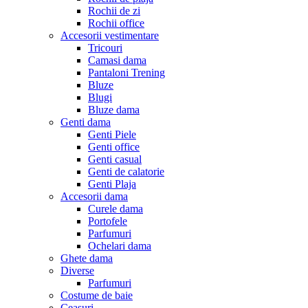
Rochii de zi
Rochii office
Accesorii vestimentare
Tricouri
Camasi dama
Pantaloni Trening
Bluze
Blugi
Bluze dama
Genti dama
Genti Piele
Genti office
Genti casual
Genti de calatorie
Genti Plaja
Accesorii dama
Curele dama
Portofele
Parfumuri
Ochelari dama
Ghete dama
Diverse
Parfumuri
Costume de baie
Ceasuri