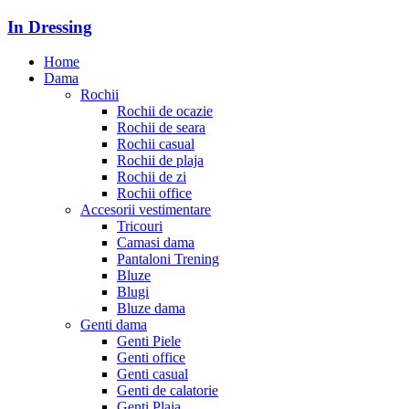
In Dressing
Home
Dama
Rochii
Rochii de ocazie
Rochii de seara
Rochii casual
Rochii de plaja
Rochii de zi
Rochii office
Accesorii vestimentare
Tricouri
Camasi dama
Pantaloni Trening
Bluze
Blugi
Bluze dama
Genti dama
Genti Piele
Genti office
Genti casual
Genti de calatorie
Genti Plaja