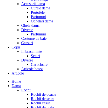
Accesorii dama
Curele dama
Portofele
Parfumuri
Ochelari dama
Ghete dama
Diverse
Parfumuri
Costume de baie
Ceasuri
Copii
Imbracaminte
Seturi
Diverse
Carucioare
Articole botez
Articole
Home
Dama
Rochii
Rochii de ocazie
Rochii de seara
Rochii casual
Rochii de plaja