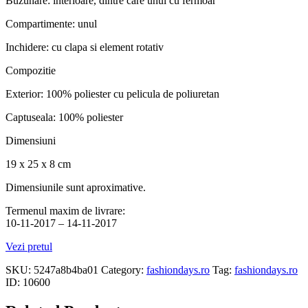
Buzunare: interioare, dintre care unul cu fermoar
Compartimente: unul
Inchidere: cu clapa si element rotativ
Compozitie
Exterior: 100% poliester cu pelicula de poliuretan
Captuseala: 100% poliester
Dimensiuni
19 x 25 x 8 cm
Dimensiunile sunt aproximative.
Termenul maxim de livrare:
10-11-2017 – 14-11-2017
Vezi pretul
SKU:
5247a8b4ba01
Category:
fashiondays.ro
Tag:
fashiondays.ro
ID:
10600