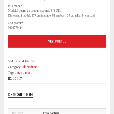
Info model:
Modelul poarta un produs marimea S/8 UK.
Dimensiuni model: 177 cm inaltime, 81 cm bust, 59 cm talie, 84 cm sold
Cod produs:
3606779-14.
VEZI PRETUL
SKU:
aca84387fbfe
Category:
Bluze dama
Tag:
bluze dama
ID:
10417
DESCRIPTION
Inchidere
Fara nasturi