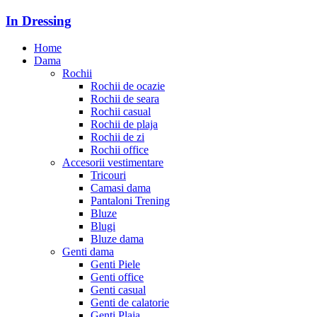
In Dressing
Home
Dama
Rochii
Rochii de ocazie
Rochii de seara
Rochii casual
Rochii de plaja
Rochii de zi
Rochii office
Accesorii vestimentare
Tricouri
Camasi dama
Pantaloni Trening
Bluze
Blugi
Bluze dama
Genti dama
Genti Piele
Genti office
Genti casual
Genti de calatorie
Genti Plaja