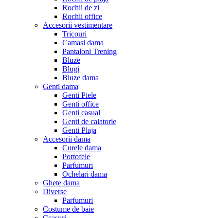
Rochii de zi
Rochii office
Accesorii vestimentare
Tricouri
Camasi dama
Pantaloni Trening
Bluze
Blugi
Bluze dama
Genti dama
Genti Piele
Genti office
Genti casual
Genti de calatorie
Genti Plaja
Accesorii dama
Curele dama
Portofele
Parfumuri
Ochelari dama
Ghete dama
Diverse
Parfumuri
Costume de baie
Ceasuri