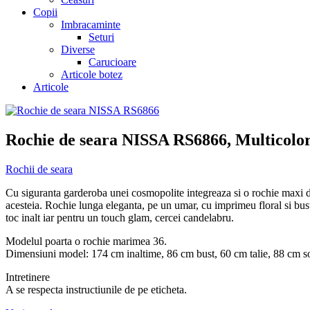
Copii
Imbracaminte
Seturi
Diverse
Carucioare
Articole botez
Articole
Rochie de seara NISSA RS6866, Multicolo
Rochii de seara
Cu siguranta garderoba unei cosmopolite integreaza si o rochie maxi din
acesteia. Rochie lunga eleganta, pe un umar, cu imprimeu floral si bust
toc inalt iar pentru un touch glam, cercei candelabru.
Modelul poarta o rochie marimea 36.
Dimensiuni model: 174 cm inaltime, 86 cm bust, 60 cm talie, 88 cm s
Intretinere
A se respecta instructiunile de pe eticheta.