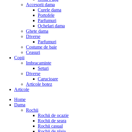
Accesorii dama
Curele dama
Portofele
Parfumuri
Ochelari dama
Ghete dama
Diverse
Parfumuri
Costume de baie
Ceasuri
Copii
Imbracaminte
Seturi
Diverse
Carucioare
Articole botez
Articole
Home
Dama
Rochii
Rochii de ocazie
Rochii de seara
Rochii casual
Rochii de plaja