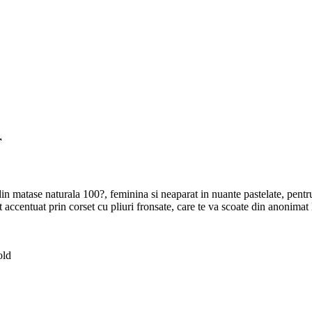
r
 matase naturala 100?, feminina si neaparat in nuante pastelate, pentru 
 accentuat prin corset cu pliuri fronsate, care te va scoate din anonimat
old