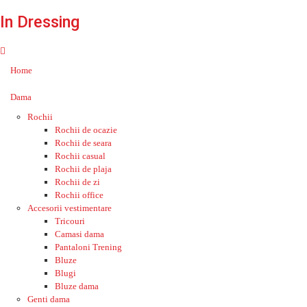
In Dressing
Home
Dama
Rochii
Rochii de ocazie
Rochii de seara
Rochii casual
Rochii de plaja
Rochii de zi
Rochii office
Accesorii vestimentare
Tricouri
Camasi dama
Pantaloni Trening
Bluze
Blugi
Bluze dama
Genti dama