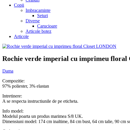
Copii
Imbracaminte
Seturi
Diverse
Carucioare
Articole botez
Articole
Rochie verde imperial cu imprimeu flor
Dama
Compozitie:
97% poliester, 3% elastan
Intretinere:
A se respecta instructiunile de pe eticheta.
Info model:
Modelul poarta un produs marimea S/8 UK.
Dimensiuni model: 174 cm inaltime, 84 cm bust, 64 cm talie, 90 cm s