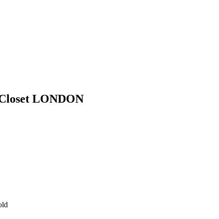
al Closet LONDON
old