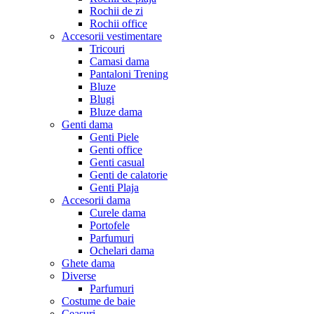
Rochii de zi
Rochii office
Accesorii vestimentare
Tricouri
Camasi dama
Pantaloni Trening
Bluze
Blugi
Bluze dama
Genti dama
Genti Piele
Genti office
Genti casual
Genti de calatorie
Genti Plaja
Accesorii dama
Curele dama
Portofele
Parfumuri
Ochelari dama
Ghete dama
Diverse
Parfumuri
Costume de baie
Ceasuri