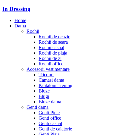
In Dressing
Home
Dama
Rochii
Rochii de ocazie
Rochii de seara
Rochii casual
Rochii de plaja
Rochii de zi
Rochii office
Accesorii vestimentare
Tricouri
Camasi dama
Pantaloni Trening
Bluze
Blugi
Bluze dama
Genti dama
Genti Piele
Genti office
Genti casual
Genti de calatorie
Genti Plaja