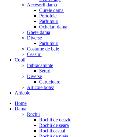
Accesorii dama
Curele dama
Portofele
Parfumuri
Ochelari dama
Ghete dama
Diverse
Parfumuri
Costume de baie
Ceasuri
Copii
Imbracaminte
Seturi
Diverse
Carucioare
Articole botez
Articole
Home
Dama
Rochii
Rochii de ocazie
Rochii de seara
Rochii casual
Rochii de plaja