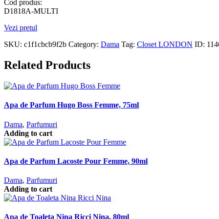
Cod produs:
D1818A-MULTI
Vezi pretul
SKU:
c1f1cbcb9f2b
Category:
Dama
Tag:
Closet LONDON
ID:
114
Related Products
Apa de Parfum Hugo Boss Femme, 75ml
Dama
,
Parfumuri
Adding to cart
Apa de Parfum Lacoste Pour Femme, 90ml
Dama
,
Parfumuri
Adding to cart
Apa de Toaleta Nina Ricci Nina, 80ml