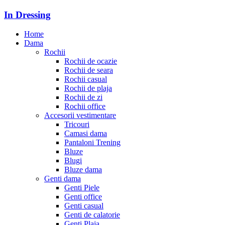
In Dressing
Home
Dama
Rochii
Rochii de ocazie
Rochii de seara
Rochii casual
Rochii de plaja
Rochii de zi
Rochii office
Accesorii vestimentare
Tricouri
Camasi dama
Pantaloni Trening
Bluze
Blugi
Bluze dama
Genti dama
Genti Piele
Genti office
Genti casual
Genti de calatorie
Genti Plaja