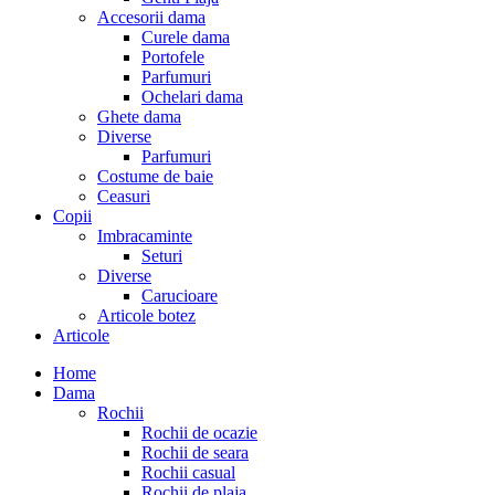
Accesorii dama
Curele dama
Portofele
Parfumuri
Ochelari dama
Ghete dama
Diverse
Parfumuri
Costume de baie
Ceasuri
Copii
Imbracaminte
Seturi
Diverse
Carucioare
Articole botez
Articole
Home
Dama
Rochii
Rochii de ocazie
Rochii de seara
Rochii casual
Rochii de plaja