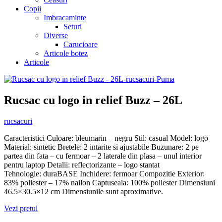
Copii
Imbracaminte
Seturi
Diverse
Carucioare
Articole botez
Articole
Rucsac cu logo in relief Buzz – 26L
rucsacuri
Caracteristici Culoare: bleumarin – negru Stil: casual Model: logo
Material: sintetic Bretele: 2 intarite si ajustabile Buzunare: 2 pe
partea din fata – cu fermoar – 2 laterale din plasa – unul interior
pentru laptop Detalii: reflectorizante – logo stantat
Tehnologie: duraBASE Inchidere: fermoar Compozitie Exterior:
83% poliester – 17% nailon Captuseala: 100% poliester Dimensiuni
46.5×30.5×12 cm Dimensiunile sunt aproximative.
Vezi pretul