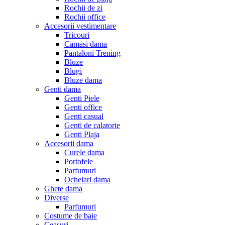
Rochii de zi
Rochii office
Accesorii vestimentare
Tricouri
Camasi dama
Pantaloni Trening
Bluze
Blugi
Bluze dama
Genti dama
Genti Piele
Genti office
Genti casual
Genti de calatorie
Genti Plaja
Accesorii dama
Curele dama
Portofele
Parfumuri
Ochelari dama
Ghete dama
Diverse
Parfumuri
Costume de baie
Ceasuri