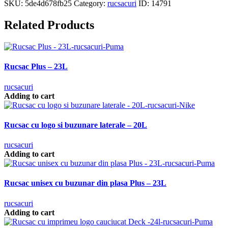
SKU:
5de4d678fb25
Category:
rucsacuri
ID:
14791
Related Products
Rucsac Plus – 23L
rucsacuri
Adding to cart
Rucsac cu logo si buzunare laterale – 20L
rucsacuri
Adding to cart
Rucsac unisex cu buzunar din plasa Plus – 23L
rucsacuri
Adding to cart