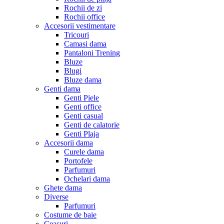
Rochii de zi
Rochii office
Accesorii vestimentare
Tricouri
Camasi dama
Pantaloni Trening
Bluze
Blugi
Bluze dama
Genti dama
Genti Piele
Genti office
Genti casual
Genti de calatorie
Genti Plaja
Accesorii dama
Curele dama
Portofele
Parfumuri
Ochelari dama
Ghete dama
Diverse
Parfumuri
Costume de baie
Ceasuri