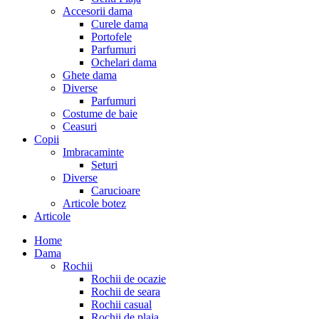
Accesorii dama
Curele dama
Portofele
Parfumuri
Ochelari dama
Ghete dama
Diverse
Parfumuri
Costume de baie
Ceasuri
Copii
Imbracaminte
Seturi
Diverse
Carucioare
Articole botez
Articole
Home
Dama
Rochii
Rochii de ocazie
Rochii de seara
Rochii casual
Rochii de plaja