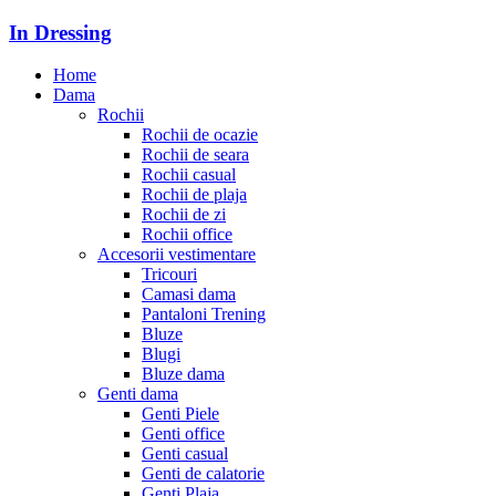
In Dressing
Home
Dama
Rochii
Rochii de ocazie
Rochii de seara
Rochii casual
Rochii de plaja
Rochii de zi
Rochii office
Accesorii vestimentare
Tricouri
Camasi dama
Pantaloni Trening
Bluze
Blugi
Bluze dama
Genti dama
Genti Piele
Genti office
Genti casual
Genti de calatorie
Genti Plaja