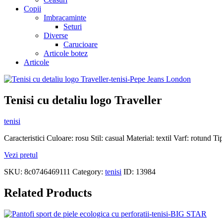
Copii
Imbracaminte
Seturi
Diverse
Carucioare
Articole botez
Articole
Tenisi cu detaliu logo Traveller
tenisi
Caracteristici Culoare: rosu Stil: casual Material: textil Varf: rotund Tip
Vezi pretul
SKU:
8c0746469111
Category:
tenisi
ID:
13984
Related Products