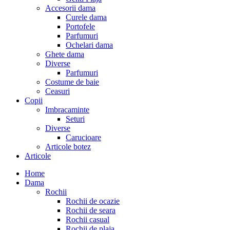
Accesorii dama
Curele dama
Portofele
Parfumuri
Ochelari dama
Ghete dama
Diverse
Parfumuri
Costume de baie
Ceasuri
Copii
Imbracaminte
Seturi
Diverse
Carucioare
Articole botez
Articole
Home
Dama
Rochii
Rochii de ocazie
Rochii de seara
Rochii casual
Rochii de plaja