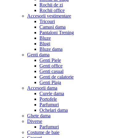
Rochii de zi
Rochii office
Accesorii vestimentare
Tricouri
Camasi dama
Pantaloni Trening
Bluze
Blugi
Bluze dama
Genti dama
Genti Piele
Genti office
Genti casual
Genti de calatorie
Genti Plaja
Accesorii dama
Curele dama
Portofele
Parfumuri
Ochelari dama
Ghete dama
Diverse
Parfumuri
Costume de baie
Ceasuri