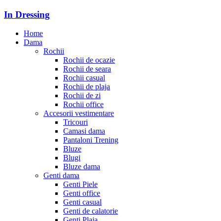
In Dressing
Home
Dama
Rochii
Rochii de ocazie
Rochii de seara
Rochii casual
Rochii de plaja
Rochii de zi
Rochii office
Accesorii vestimentare
Tricouri
Camasi dama
Pantaloni Trening
Bluze
Blugi
Bluze dama
Genti dama
Genti Piele
Genti office
Genti casual
Genti de calatorie
Genti Plaja